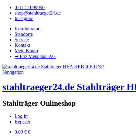
0711 51099990
shop@stahltraeger24.de
Instagram
Konfigurator
Standorte
Service
Kontakt
Mein Konto
➥ Friz Metallbau AG
Navigation
stahltraeger24.de Stahlträge
Stahlträger Onlineshop
Log In
Register
0,00
€
0